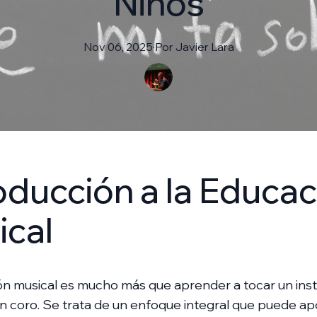
Niños
Nov 06, 2025
·
Por
Javier
Lara
oducción a la Educac
ical
ón musical es mucho más que aprender a tocar un ins
n coro. Se trata de un enfoque integral que puede ap