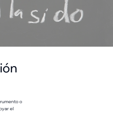
ión
trumento o
oyar el