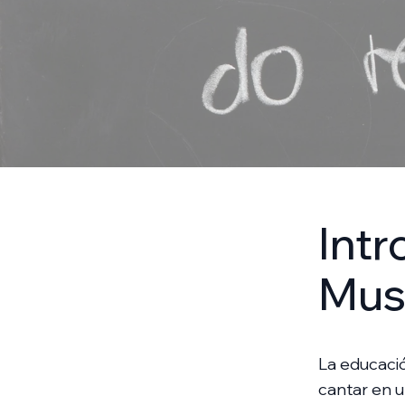
Intr
Mus
La educaci
cantar en u