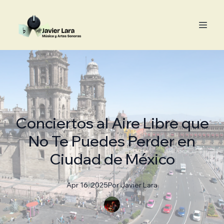
Conciertos al Aire Libre que
No Te Puedes Perder en
Ciudad de México
Apr 16, 2025
Por
Javier
Lara