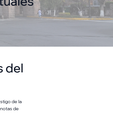
tuales
s del
stigo de la
s notas de