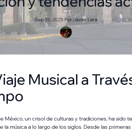
ción y tendencias ac
Sep 25, 2025
·
Por
Javier
Lara
iaje Musical a Travé
mpo
 México, un crisol de culturas y tradiciones, ha sido te
e la música a lo largo de los siglos. Desde las primera