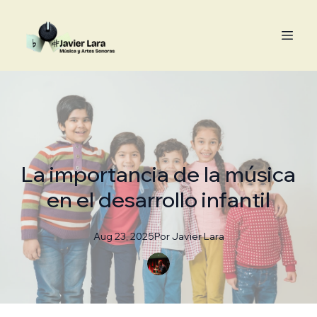
La importancia de la música
en el desarrollo infantil
Aug 23, 2025
Por
Javier
Lara