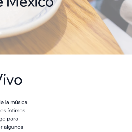
e México
Vivo
e la música
es íntimos
lgo para
or algunos