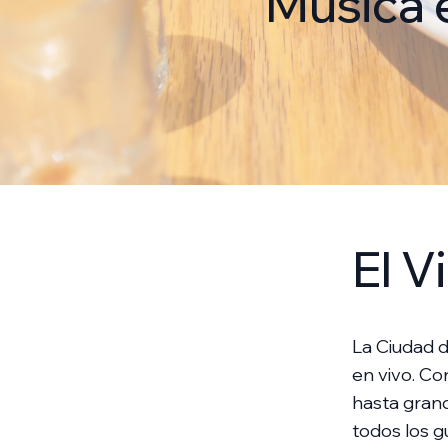
Música 
El V
La Ciudad d
en vivo. C
hasta grand
todos los g