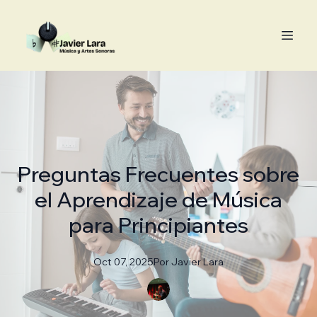
Preguntas Frecuentes sobre
el Aprendizaje de Música
para Principiantes
Oct 07, 2025
Por
Javier
Lara