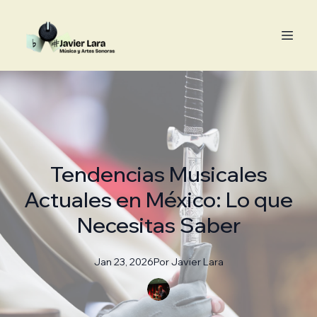
Tendencias Musicales
Actuales en México: Lo que
Necesitas Saber
Jan 23, 2026
Por
Javier
Lara